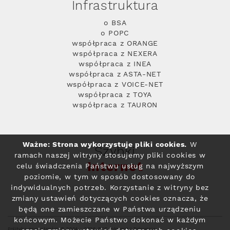
Infrastruktura
o BSA
o POPC
współpraca z ORANGE
współpraca z NEXERA
współpraca z INEA
współpraca z ASTA-NET
współpraca z VOICE-NET
współpraca z TOYA
współpraca z TAURON
Ważne: Strona wykorzystuje pliki cookies.
W
Szybki
ramach naszej witryny stosujemy pliki cookies w
Internet
celu świadczenia Państwu usług na najwyższym
poziomie, w tym w sposób dostosowany do
indywidualnych potrzeb. Korzystanie z witryny bez
zmiany ustawień dotyczących cookies oznacza, że
będą one zamieszczane w Państwa urządzeniu
końcowym. Możecie Państwo dokonać w każdym
Polityka prywatności
© 2004 - 2026 RFC Internet i Telewizja