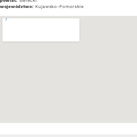
powiat:
Świecki
województwo:
Kujawsko-Pomorskie