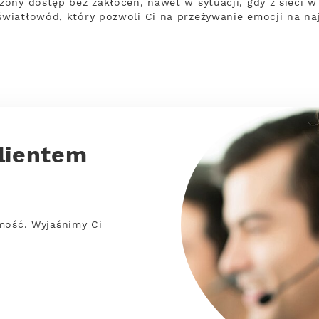
ony dostęp bez zakłóceń, nawet w sytuacji, gdy z sieci 
wiatłowód, który pozwoli Ci na przeżywanie emocji na na
lientem
mość. Wyjaśnimy Ci