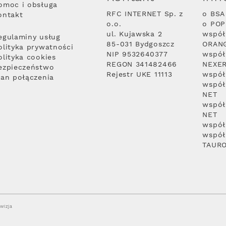
omoc i obsługa
RFC INTERNET Sp. z
o BSA
ontakt
o.o.
o PO
ul. Kujawska 2
współ
egulaminy usług
85-031 Bydgoszcz
ORAN
olityka prywatności
NIP 9532640377
współ
olityka cookies
REGON 341482466
NEXE
ezpieczeństwo
Rejestr UKE 11113
współ
lan połączenia
współ
NET
współ
NET
współ
współ
TAUR
wizja