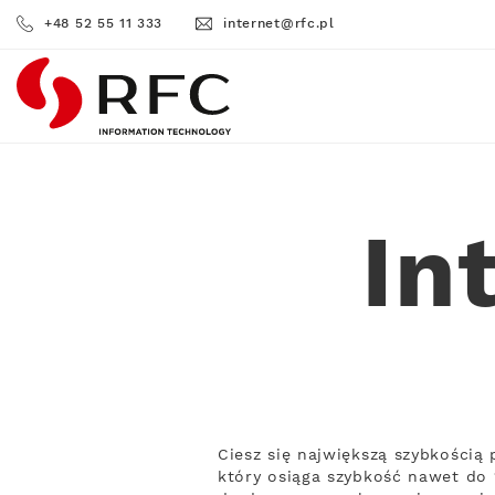
+48 52 55 11 333
internet@rfc.pl
RFC
In
Ciesz się największą szybkością
który osiąga szybkość nawet do 