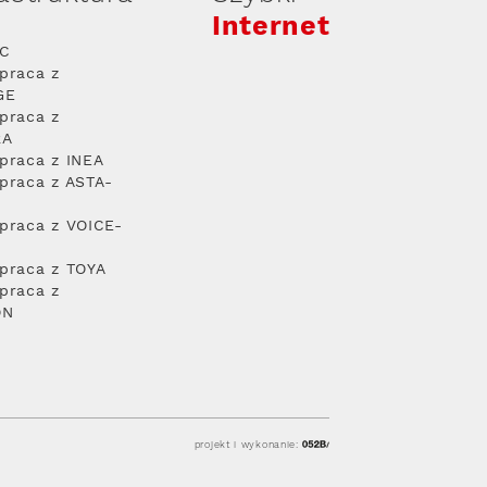
Internet
PC
praca z
GE
praca z
RA
praca z INEA
praca z ASTA-
praca z VOICE-
praca z TOYA
praca z
ON
projekt i wykonanie: