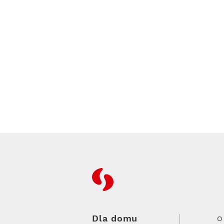
RFC
Dla domu
O