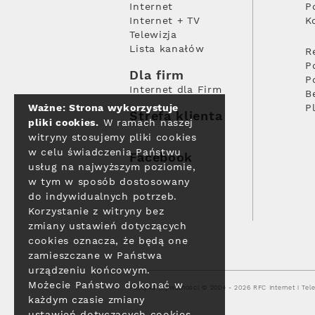
Internet
P
Internet + TV
K
Telewizja
Lista kanałów
R
P
Dla firm
P
Internet dla Firm
B
Ważne: Strona wykorzystuje
P
Strefa klienta
pliki cookies.
W ramach naszej
witryny stosujemy pliki cookies
w celu świadczenia Państwu
Facebook
usług na najwyższym poziomie,
w tym w sposób dostosowany
do indywidualnych potrzeb.
Korzystanie z witryny bez
zmiany ustawień dotyczących
cookies oznacza, że będą one
zamieszczane w Państwa
urządzeniu końcowym.
Możecie Państwo dokonać w
Polityka prywatności
© 2004 - 2026 RFC Internet i Tele
każdym czasie zmiany