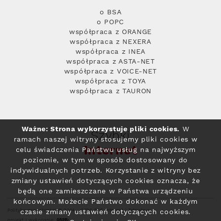
o BSA
o POPC
współpraca z ORANGE
współpraca z NEXERA
współpraca z INEA
współpraca z ASTA-NET
współpraca z VOICE-NET
współpraca z TOYA
współpraca z TAURON
Ważne: Strona wykorzystuje pliki cookies.
W
Szybki
ramach naszej witryny stosujemy pliki cookies w
Internet
celu świadczenia Państwu usług na najwyższym
poziomie, w tym w sposób dostosowany do
indywidualnych potrzeb. Korzystanie z witryny bez
zmiany ustawień dotyczących cookies oznacza, że
będą one zamieszczane w Państwa urządzeniu
końcowym. Możecie Państwo dokonać w każdym
Polityka prywatności
© 2004 - 2026 RFC Internet i Telewizja
czasie zmiany ustawień dotyczących cookies.
projekt i wykonanie: