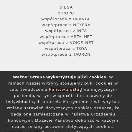
o BSA
o POPC
współpraca z ORANGE
współpraca z NEXERA
współpraca z INEA
współpraca z ASTA-NET
współpraca z VOICE-NET
współpraca z TOYA
współpraca z TAURON
Ważne: Strona wykorzystuje pliki cookies.
W
Szybki
ramach naszej witryny stosujemy pliki cookies w
Internet
celu świadczenia Państwu usług na najwyższym
poziomie, w tym w sposób dostosowany do
indywidualnych potrzeb. Korzystanie z witryny bez
zmiany ustawień dotyczących cookies oznacza, że
będą one zamieszczane w Państwa urządzeniu
końcowym. Możecie Państwo dokonać w każdym
Polityka prywatności
© 2004 - 2026 RFC Internet i Telewizja
czasie zmiany ustawień dotyczących cookies.
projekt i wykonanie: