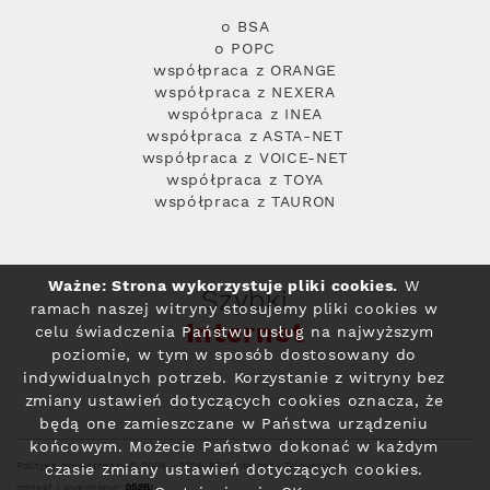
o BSA
o POPC
współpraca z ORANGE
współpraca z NEXERA
współpraca z INEA
współpraca z ASTA-NET
współpraca z VOICE-NET
współpraca z TOYA
współpraca z TAURON
Ważne: Strona wykorzystuje pliki cookies.
W
Szybki
ramach naszej witryny stosujemy pliki cookies w
Internet
celu świadczenia Państwu usług na najwyższym
poziomie, w tym w sposób dostosowany do
indywidualnych potrzeb. Korzystanie z witryny bez
zmiany ustawień dotyczących cookies oznacza, że
będą one zamieszczane w Państwa urządzeniu
końcowym. Możecie Państwo dokonać w każdym
Polityka prywatności
© 2004 - 2026 RFC Internet i Telewizja
czasie zmiany ustawień dotyczących cookies.
projekt i wykonanie: