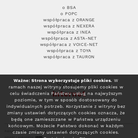
o BSA
o POPC
współpraca z ORANGE
współpraca z NEXERA
współpraca z INEA
współpraca z ASTA-NET
współpraca z VOICE-NET
współpraca z TOYA
współpraca z TAURON
Ważne: Strona wykorzystuje pliki cookies.
W
Szybki
ramach naszej witryny stosujemy pliki cookies w
Internet
celu świadczenia Państwu usług na najwyższym
poziomie, w tym w sposób dostosowany do
indywidualnych potrzeb. Korzystanie z witryny bez
zmiany ustawień dotyczących cookies oznacza, że
będą one zamieszczane w Państwa urządzeniu
końcowym. Możecie Państwo dokonać w każdym
Polityka prywatności
© 2004 - 2026 RFC Internet i Telewizja
czasie zmiany ustawień dotyczących cookies.
projekt i wykonanie: