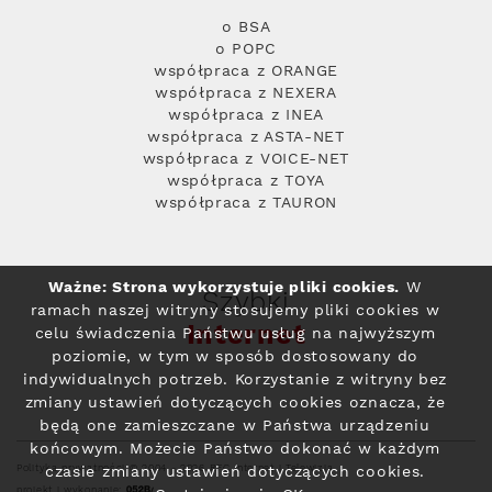
o BSA
o POPC
współpraca z ORANGE
współpraca z NEXERA
współpraca z INEA
współpraca z ASTA-NET
współpraca z VOICE-NET
współpraca z TOYA
współpraca z TAURON
Ważne: Strona wykorzystuje pliki cookies.
W
Szybki
ramach naszej witryny stosujemy pliki cookies w
Internet
celu świadczenia Państwu usług na najwyższym
poziomie, w tym w sposób dostosowany do
indywidualnych potrzeb. Korzystanie z witryny bez
zmiany ustawień dotyczących cookies oznacza, że
będą one zamieszczane w Państwa urządzeniu
końcowym. Możecie Państwo dokonać w każdym
Polityka prywatności
© 2004 - 2026 RFC Internet i Telewizja
czasie zmiany ustawień dotyczących cookies.
projekt i wykonanie: