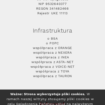
NIP 9532640377
REGON 341482466
Rejestr UKE 11113
Infrastruktura
o BSA
o POPC
współpraca z ORANGE
współpraca z NEXERA
współpraca z INEA
współpraca z ASTA-NET
współpraca z VOICE-NET
współpraca z TOYA
współpraca z TAURON
Ważne: Strona wykorzystuje pliki cookies.
W
Szybki
ramach naszej witryny stosujemy pliki cookies w
Internet
celu świadczenia Państwu usług na najwyższym