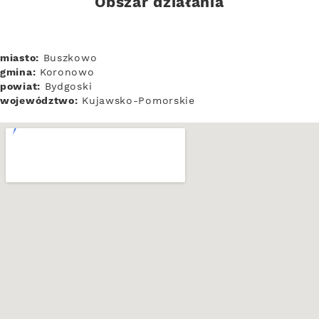
Obszar działania
miasto:
Buszkowo
gmina:
Koronowo
powiat:
Bydgoski
województwo:
Kujawsko-Pomorskie