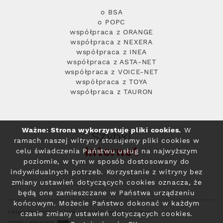
o BSA
o POPC
współpraca z ORANGE
współpraca z NEXERA
współpraca z INEA
współpraca z ASTA-NET
współpraca z VOICE-NET
współpraca z TOYA
współpraca z TAURON
Ważne: Strona wykorzystuje pliki cookies.
W
Szybki
ramach naszej witryny stosujemy pliki cookies w
Internet
celu świadczenia Państwu usług na najwyższym
poziomie, w tym w sposób dostosowany do
indywidualnych potrzeb. Korzystanie z witryny bez
zmiany ustawień dotyczących cookies oznacza, że
będą one zamieszczane w Państwa urządzeniu
końcowym. Możecie Państwo dokonać w każdym
Polityka prywatności
© 2004 - 2026 RFC Internet i Telewizja
czasie zmiany ustawień dotyczących cookies.
projekt i wykonanie: