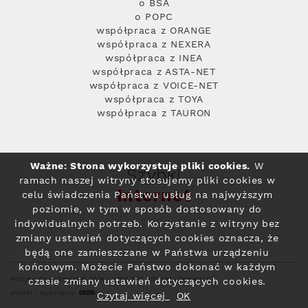
o BSA
o POPC
współpraca z ORANGE
współpraca z NEXERA
współpraca z INEA
współpraca z ASTA-NET
współpraca z VOICE-NET
współpraca z TOYA
współpraca z TAURON
Ważne: Strona wykorzystuje pliki cookies.
W
Szybki
ramach naszej witryny stosujemy pliki cookies w
Internet
celu świadczenia Państwu usług na najwyższym
poziomie, w tym w sposób dostosowany do
indywidualnych potrzeb. Korzystanie z witryny bez
zmiany ustawień dotyczących cookies oznacza, że
będą one zamieszczane w Państwa urządzeniu
końcowym. Możecie Państwo dokonać w każdym
Polityka prywatności
© 2004 - 2026 RFC Internet i Telewizja
czasie zmiany ustawień dotyczących cookies.
projekt i wykonanie:
Czytaj więcej
OK