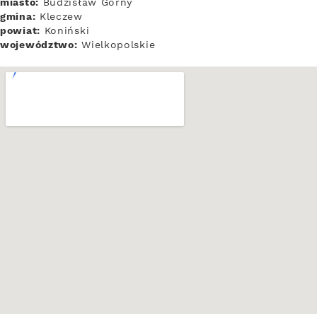
miasto:
Budzisław Górny
gmina:
Kleczew
powiat:
Koniński
województwo:
Wielkopolskie