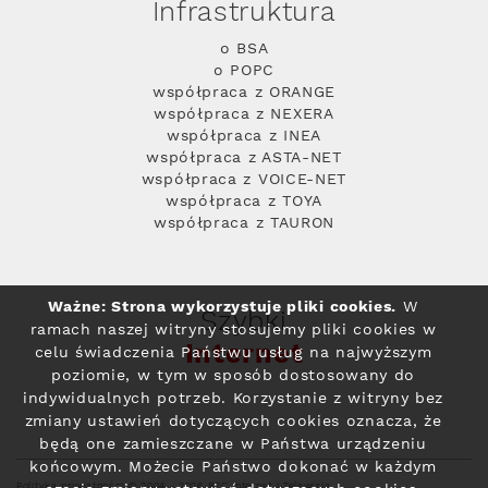
Infrastruktura
o BSA
o POPC
współpraca z ORANGE
współpraca z NEXERA
współpraca z INEA
współpraca z ASTA-NET
współpraca z VOICE-NET
współpraca z TOYA
współpraca z TAURON
Ważne: Strona wykorzystuje pliki cookies.
W
Szybki
ramach naszej witryny stosujemy pliki cookies w
Internet
celu świadczenia Państwu usług na najwyższym
poziomie, w tym w sposób dostosowany do
indywidualnych potrzeb. Korzystanie z witryny bez
zmiany ustawień dotyczących cookies oznacza, że
będą one zamieszczane w Państwa urządzeniu
końcowym. Możecie Państwo dokonać w każdym
Polityka prywatności
© 2004 - 2026 RFC Internet i Telewizja