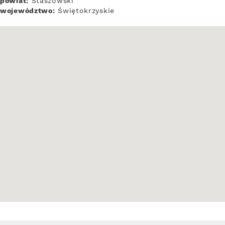
powiat:
Staszowski
województwo:
Świętokrzyskie