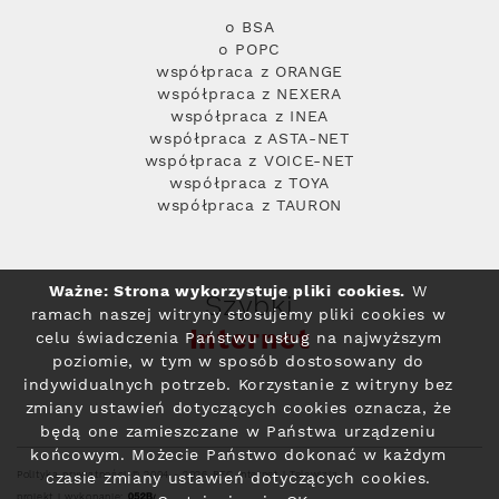
o BSA
o POPC
współpraca z ORANGE
współpraca z NEXERA
współpraca z INEA
współpraca z ASTA-NET
współpraca z VOICE-NET
współpraca z TOYA
współpraca z TAURON
Ważne: Strona wykorzystuje pliki cookies.
W
Szybki
ramach naszej witryny stosujemy pliki cookies w
Internet
celu świadczenia Państwu usług na najwyższym
poziomie, w tym w sposób dostosowany do
indywidualnych potrzeb. Korzystanie z witryny bez
zmiany ustawień dotyczących cookies oznacza, że
będą one zamieszczane w Państwa urządzeniu
końcowym. Możecie Państwo dokonać w każdym
Polityka prywatności
© 2004 - 2026 RFC Internet i Telewizja
czasie zmiany ustawień dotyczących cookies.
projekt i wykonanie: