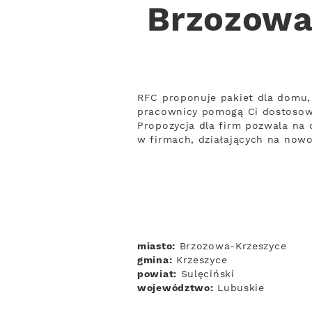
Brzozowa
RFC proponuje pakiet dla domu, 
pracownicy pomogą Ci dostosow
Propozycja dla firm pozwala na d
w firmach, działających na now
miasto:
Brzozowa-Krzeszyce
gmina:
Krzeszyce
powiat:
Sulęciński
województwo:
Lubuskie