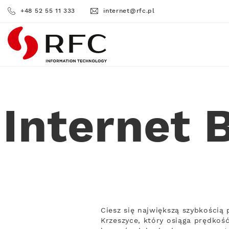
+48 52 55 11 333
internet@rfc.pl
RFC
Internet
Ciesz się największą szybkości
Krzeszyce, który osiąga prędkoś