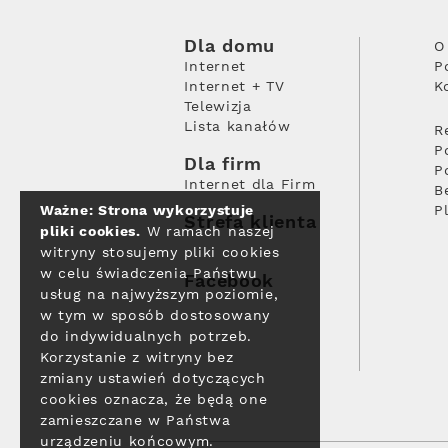
Dla domu
O
Internet
P
Internet + TV
K
Telewizja
Lista kanałów
R
P
Dla firm
P
Internet dla Firm
B
Ważne: Strona wykorzystuje
P
Strefa klienta
pliki cookies.
W ramach naszej
witryny stosujemy pliki cookies
w celu świadczenia Państwu
Facebook
usług na najwyższym poziomie,
w tym w sposób dostosowany
do indywidualnych potrzeb.
Korzystanie z witryny bez
zmiany ustawień dotyczących
cookies oznacza, że będą one
zamieszczane w Państwa
urządzeniu końcowym.