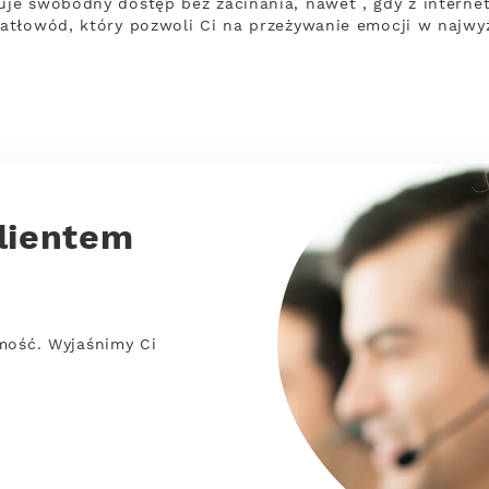
e swobodny dostęp bez zacinania, nawet , gdy z internet
atłowód, który pozwoli Ci na przeżywanie emocji w najwy
lientem
mość. Wyjaśnimy Ci