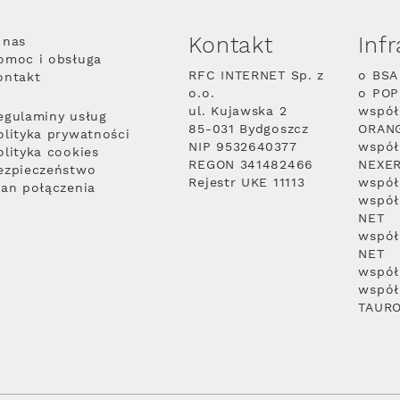
Kontakt
Inf
 nas
omoc i obsługa
RFC INTERNET Sp. z
o BSA
ontakt
o.o.
o PO
ul. Kujawska 2
współ
egulaminy usług
85-031 Bydgoszcz
ORAN
olityka prywatności
NIP 9532640377
współ
olityka cookies
REGON 341482466
NEXE
ezpieczeństwo
Rejestr UKE 11113
współ
lan połączenia
współ
NET
współ
NET
współ
współ
TAUR