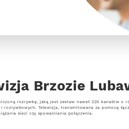
wizja Brzozie Luba
iczoną rozrywkę, jaką jest zestaw nawet 220 kanałów o r
i rozrywkowych. Telewizja, transmitowana za pomocą łąc
ążania sieci czy spowalniania połączenia.