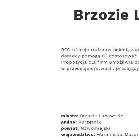
Brzozie 
RFC oferuje rodzinny pakiet, za
doradcy pomogą Ci dostosować 
Propozycja dla firm umożliwia d
w przedsiębiorstwach, pracując
miasto:
Brzozie Lubawskie
gmina:
Kurzętnik
powiat:
Nowomiejski
województwo:
Warmińsko-Mazur