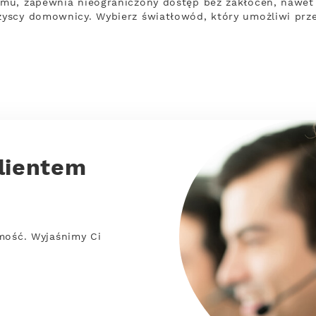
mu, zapewnia nieograniczony dostęp bez zakłóceń, nawet w
yscy domownicy. Wybierz światłowód, który umożliwi prz
lientem
mość. Wyjaśnimy Ci