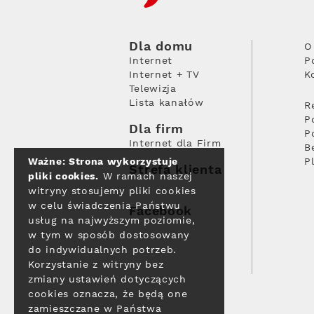
Dla domu
O
Internet
P
Internet + TV
K
Telewizja
Lista kanałów
R
P
Dla firm
P
Internet dla Firm
B
Ważne: Strona wykorzystuje
P
Strefa klienta
pliki cookies.
W ramach naszej
witryny stosujemy pliki cookies
w celu świadczenia Państwu
Facebook
usług na najwyższym poziomie,
w tym w sposób dostosowany
do indywidualnych potrzeb.
Korzystanie z witryny bez
zmiany ustawień dotyczących
cookies oznacza, że będą one
zamieszczane w Państwa