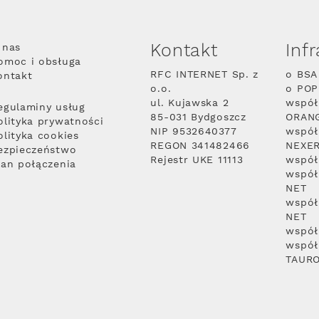
Kontakt
Inf
 nas
omoc i obsługa
RFC INTERNET Sp. z
o BSA
ontakt
o.o.
o PO
ul. Kujawska 2
współ
egulaminy usług
85-031 Bydgoszcz
ORAN
olityka prywatności
NIP 9532640377
współ
olityka cookies
REGON 341482466
NEXE
ezpieczeństwo
Rejestr UKE 11113
współ
lan połączenia
współ
NET
współ
NET
współ
współ
TAUR