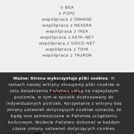
o BSA
o POPC
współpraca z ORANGE
współpraca z NEXERA
współpraca z INEA
współpraca z ASTA-NET
współpraca z VOICE-NET
współpraca z TOYA
współpraca z TAURON
Ważne: Strona wykorzystuje pliki cookies.
W
Szybki
ramach naszej witryny stosujemy pliki cookies w
Internet
celu świadczenia Państwu usług na najwyższym
poziomie, w tym w sposób dostosowany do
indywidualnych potrzeb. Korzystanie z witryny bez
zmiany ustawień dotyczących cookies oznacza, że
będą one zamieszczane w Państwa urządzeniu
końcowym. Możecie Państwo dokonać w każdym
Polityka prywatności
© 2004 - 2026 RFC Internet i Telewizja
czasie zmiany ustawień dotyczących cookies.
projekt i wykonanie: