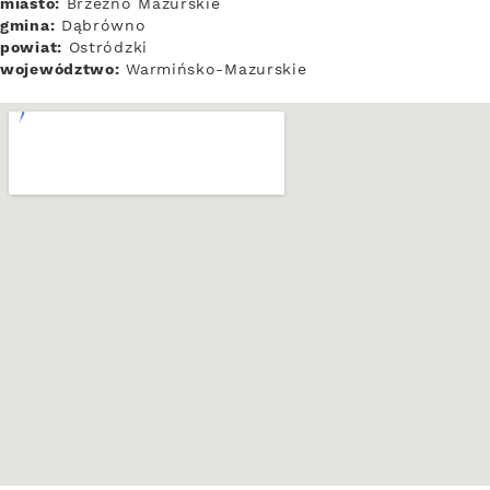
miasto:
Brzeźno Mazurskie
gmina:
Dąbrówno
powiat:
Ostródzki
województwo:
Warmińsko-Mazurskie