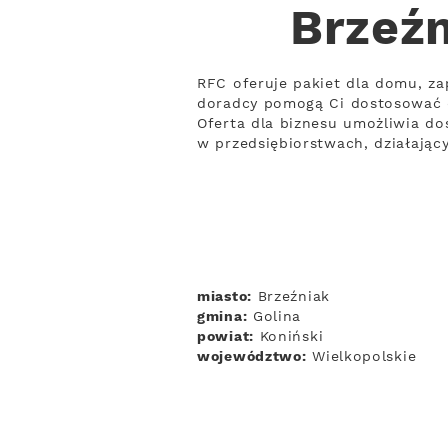
Brzeźn
RFC oferuje pakiet dla domu, za
doradcy pomogą Ci dostosować 
Oferta dla biznesu umożliwia do
w przedsiębiorstwach, działają
miasto:
Brzeźniak
gmina:
Golina
powiat:
Koniński
województwo:
Wielkopolskie