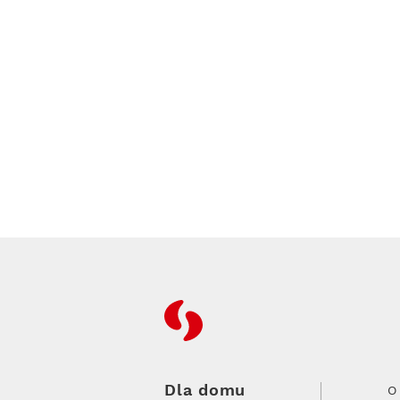
RFC
Dla domu
O