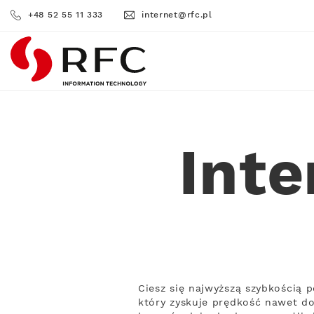
+48 52 55 11 333
internet@rfc.pl
RFC
Inte
Ciesz się najwyższą szybkością 
który zyskuje prędkość nawet do