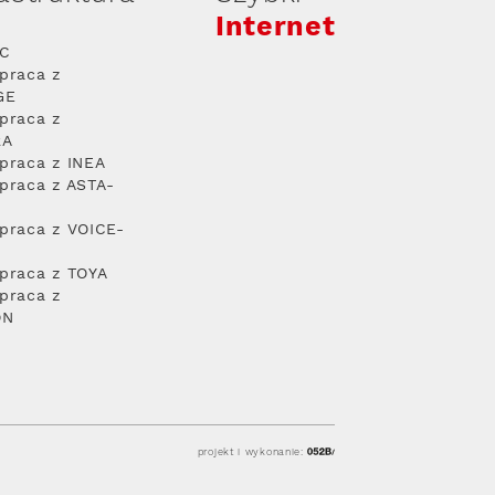
Internet
PC
praca z
GE
praca z
RA
praca z INEA
praca z ASTA-
praca z VOICE-
praca z TOYA
praca z
ON
projekt i wykonanie: