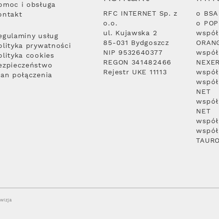
omoc i obsługa
RFC INTERNET Sp. z
o BSA
ontakt
o.o.
o PO
ul. Kujawska 2
współ
egulaminy usług
85-031 Bydgoszcz
ORAN
olityka prywatności
NIP 9532640377
współ
olityka cookies
REGON 341482466
NEXE
ezpieczeństwo
Rejestr UKE 11113
współ
lan połączenia
współ
NET
współ
NET
współ
współ
TAUR
wizja