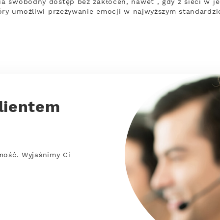
a swobodny dostęp bez zakłóceń, nawet , gdy z sieci w j
óry umożliwi przeżywanie emocji w najwyższym standardzi
lientem
mość. Wyjaśnimy Ci