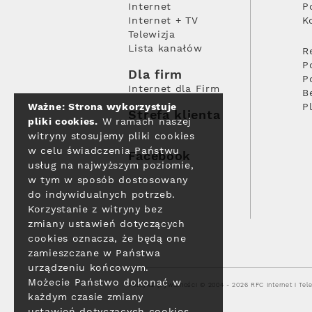
Internet
P
Internet + TV
K
Telewizja
Lista kanałów
R
P
Dla firm
P
Internet dla Firm
B
Ważne: Strona wykorzystuje
P
Strefa klienta
pliki cookies.
W ramach naszej
witryny stosujemy pliki cookies
w celu świadczenia Państwu
Facebook
usług na najwyższym poziomie,
w tym w sposób dostosowany
do indywidualnych potrzeb.
Korzystanie z witryny bez
zmiany ustawień dotyczących
cookies oznacza, że będą one
zamieszczane w Państwa
urządzeniu końcowym.
Możecie Państwo dokonać w
Polityka prywatności
© 2004 - 2026 RFC Internet i Tele
każdym czasie zmiany