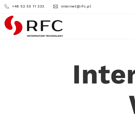
+48 52 55 11 333
internet@rfc.pl
RFC
Inte