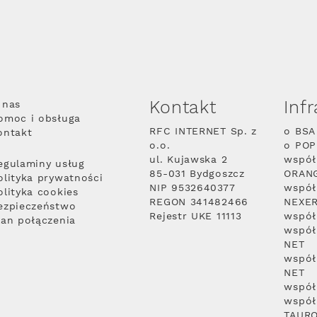
Kontakt
Inf
 nas
omoc i obsługa
RFC INTERNET Sp. z
o BSA
ontakt
o.o.
o PO
ul. Kujawska 2
współ
egulaminy usług
85-031 Bydgoszcz
ORAN
olityka prywatności
NIP 9532640377
współ
olityka cookies
REGON 341482466
NEXE
ezpieczeństwo
Rejestr UKE 11113
współ
lan połączenia
współ
NET
współ
NET
współ
współ
TAUR