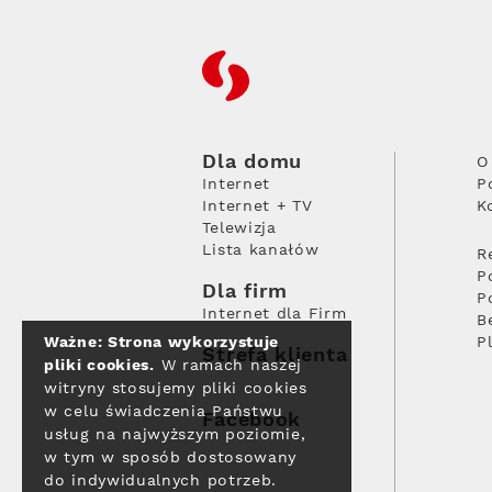
RFC
Dla domu
O
Internet
P
Internet + TV
K
Telewizja
Lista kanałów
R
P
Dla firm
P
Internet dla Firm
B
Ważne: Strona wykorzystuje
P
Strefa klienta
pliki cookies.
W ramach naszej
witryny stosujemy pliki cookies
w celu świadczenia Państwu
Facebook
usług na najwyższym poziomie,
w tym w sposób dostosowany
do indywidualnych potrzeb.