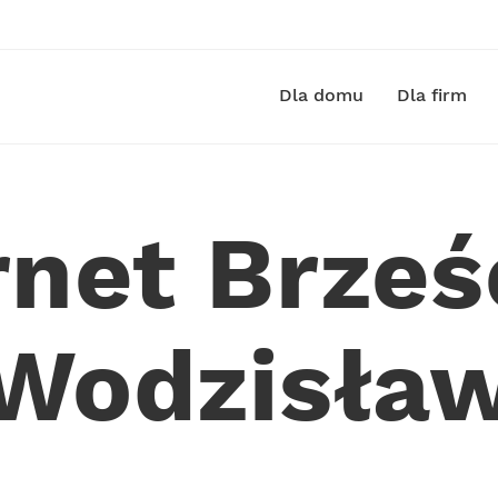
Dla domu
Dla firm
rnet Brześ
Wodzisła