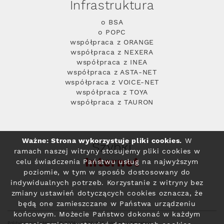
Infrastruktura
o BSA
o POPC
współpraca z ORANGE
współpraca z NEXERA
współpraca z INEA
współpraca z ASTA-NET
współpraca z VOICE-NET
współpraca z TOYA
współpraca z TAURON
Ważne: Strona wykorzystuje pliki cookies.
W
Szybki
ramach naszej witryny stosujemy pliki cookies w
Internet
celu świadczenia Państwu usług na najwyższym
poziomie, w tym w sposób dostosowany do
indywidualnych potrzeb. Korzystanie z witryny bez
zmiany ustawień dotyczących cookies oznacza, że
będą one zamieszczane w Państwa urządzeniu
końcowym. Możecie Państwo dokonać w każdym
Polityka prywatności
© 2004 - 2026 RFC Internet i Telewizja