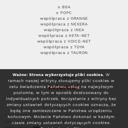
o BSA
o POPC
współpraca z ORANGE
współpraca z NEXERA
współpraca z INEA
współpraca z ASTA-NET
współpraca z VOICE-NET
współpraca z TOYA
współpraca z TAURON
Ważne: Strona wykorzystuje pliki cookies.
W
Szybki
ramach naszej witryny stosujemy pliki cookies w
Internet
celu świadczenia Państwu usług na najwyższym
poziomie, w tym w sposób dostosowany do
indywidualnych potrzeb. Korzystanie z witryny bez
zmiany ustawień dotyczących cookies oznacza, że
będą one zamieszczane w Państwa urządzeniu
końcowym. Możecie Państwo dokonać w każdym
Polityka prywatności
© 2004 - 2026 RFC Internet i Telewizja
czasie zmiany ustawień dotyczących cookies.
projekt i wykonanie: