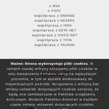
o BSA
o POPC
współpraca z ORANGE
współpraca z NEXERA
współpraca z INEA
współpraca z ASTA-NET
współpraca z VOICE-NET
współpraca z TOYA
współpraca z TAURON
Ważne: Strona wykorzystuje pliki cookies.
W
Szybki
ramach naszej witryny stosujemy pliki cookies w
Internet
celu świadczenia Państwu usług na najwyższym
poziomie, w tym w sposób dostosowany do
indywidualnych potrzeb. Korzystanie z witryny bez
zmiany ustawień dotyczących cookies oznacza, że
będą one zamieszczane w Państwa urządzeniu
końcowym. Możecie Państwo dokonać w każdym
Polityka prywatności
© 2004 - 2026 RFC Internet i Telewizja
czasie zmiany ustawień dotyczących cookies.
projekt i wykonanie: