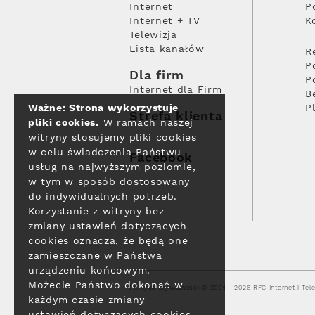
Internet
P
Internet + TV
K
Telewizja
Lista kanałów
R
P
Dla firm
P
Internet dla Firm
B
Ważne: Strona wykorzystuje
P
Strefa klienta
pliki cookies.
W ramach naszej
witryny stosujemy pliki cookies
w celu świadczenia Państwu
Facebook
usług na najwyższym poziomie,
w tym w sposób dostosowany
do indywidualnych potrzeb.
Korzystanie z witryny bez
zmiany ustawień dotyczących
cookies oznacza, że będą one
zamieszczane w Państwa
urządzeniu końcowym.
Możecie Państwo dokonać w
Polityka prywatności
© 2004 - 2026 RFC Internet i Tele
każdym czasie zmiany