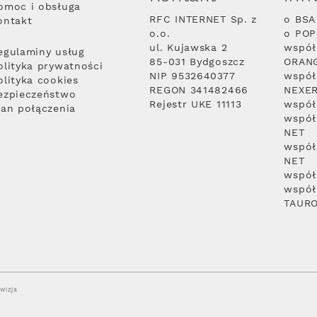
omoc i obsługa
RFC INTERNET Sp. z
o BSA
ontakt
o.o.
o PO
ul. Kujawska 2
współ
egulaminy usług
85-031 Bydgoszcz
ORAN
olityka prywatności
NIP 9532640377
współ
olityka cookies
REGON 341482466
NEXE
ezpieczeństwo
Rejestr UKE 11113
współ
lan połączenia
współ
NET
współ
NET
współ
współ
TAUR
wizja