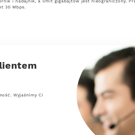
rnik i nadajnik, a limit gigabajtów jest nieograniczony. P
et 30 Mbps.
lientem
mość. Wyjaśnimy Ci