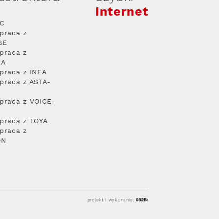
Internet
PC
praca z
GE
praca z
RA
praca z INEA
praca z ASTA-
praca z VOICE-
praca z TOYA
praca z
ON
projekt i wykonanie: