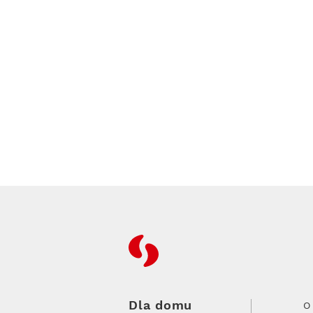
RFC
Dla domu
O