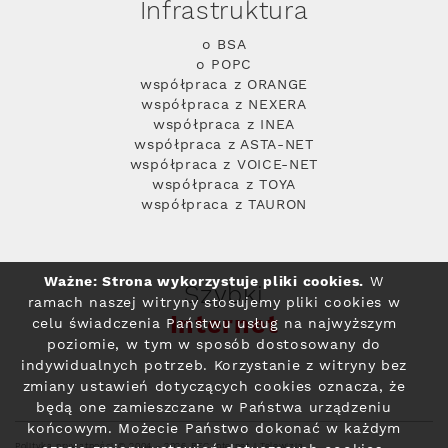
Infrastruktura
o BSA
o POPC
współpraca z ORANGE
współpraca z NEXERA
współpraca z INEA
współpraca z ASTA-NET
współpraca z VOICE-NET
współpraca z TOYA
współpraca z TAURON
Ważne: Strona wykorzystuje pliki cookies.
W
Szybki
ramach naszej witryny stosujemy pliki cookies w
Internet
celu świadczenia Państwu usług na najwyższym
poziomie, w tym w sposób dostosowany do
indywidualnych potrzeb. Korzystanie z witryny bez
zmiany ustawień dotyczących cookies oznacza, że
będą one zamieszczane w Państwa urządzeniu
końcowym. Możecie Państwo dokonać w każdym
Polityka prywatności
© 2004 - 2026 RFC Internet i Telewizja