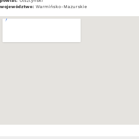
powiat:
Olsztyński
województwo:
Warmińsko-Mazurskie