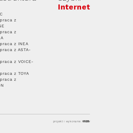
Internet
PC
praca z
GE
praca z
RA
praca z INEA
praca z ASTA-
praca z VOICE-
praca z TOYA
praca z
ON
projekt i wykonanie: