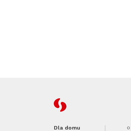
RFC
Dla domu
O