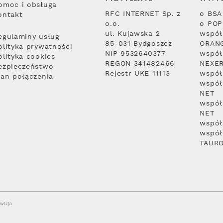
omoc i obsługa
RFC INTERNET Sp. z
o BSA
ontakt
o.o.
o PO
ul. Kujawska 2
współ
egulaminy usług
85-031 Bydgoszcz
ORAN
olityka prywatności
NIP 9532640377
współ
olityka cookies
REGON 341482466
NEXE
ezpieczeństwo
Rejestr UKE 11113
współ
lan połączenia
współ
NET
współ
NET
współ
współ
TAUR
wizja