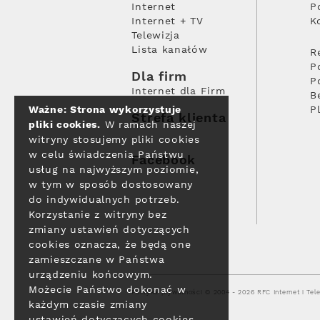
Internet
P
Internet + TV
K
Telewizja
Lista kanałów
R
P
Dla firm
P
Internet dla Firm
B
Ważne: Strona wykorzystuje
P
Strefa klienta
pliki cookies.
W ramach naszej
witryny stosujemy pliki cookies
w celu świadczenia Państwu
Facebook
usług na najwyższym poziomie,
w tym w sposób dostosowany
do indywidualnych potrzeb.
Korzystanie z witryny bez
zmiany ustawień dotyczących
cookies oznacza, że będą one
zamieszczane w Państwa
urządzeniu końcowym.
Możecie Państwo dokonać w
Polityka prywatności
© 2004 - 2026 RFC Internet i Tele
każdym czasie zmiany