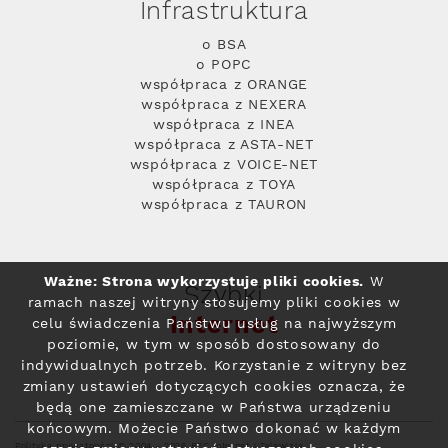
Infrastruktura
o BSA
o POPC
współpraca z ORANGE
współpraca z NEXERA
współpraca z INEA
współpraca z ASTA-NET
współpraca z VOICE-NET
współpraca z TOYA
współpraca z TAURON
Ważne: Strona wykorzystuje pliki cookies.
W
Szybki
ramach naszej witryny stosujemy pliki cookies w
Internet
celu świadczenia Państwu usług na najwyższym
poziomie, w tym w sposób dostosowany do
indywidualnych potrzeb. Korzystanie z witryny bez
zmiany ustawień dotyczących cookies oznacza, że
będą one zamieszczane w Państwa urządzeniu
końcowym. Możecie Państwo dokonać w każdym
Polityka prywatności
© 2004 - 2026 RFC Internet i Telewizja