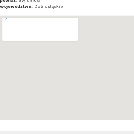
powiat:
Świdnicki
województwo:
Dolnośląskie