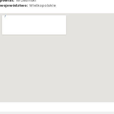
powiat:
Wrzesiński
województwo:
Wielkopolskie