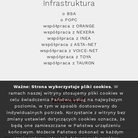
Infrastruktura
o BSA
o POPC
współpraca z ORANGE
współpraca z NEXERA
współpraca z INEA
współpraca z ASTA-NET
współpraca z VOICE-NET
współpraca z TOYA
współpraca z TAURON
Ważne: Strona wykorzystuje pliki cookies.
W
Szybki
ramach naszej witryny stosujemy pliki cookies w
Internet
celu świadczenia Państwu usług na najwyższym
poziomie, w tym w sposób dostosowany do
indywidualnych potrzeb. Korzystanie z witryny bez
zmiany ustawień dotyczących cookies oznacza, że
będą one zamieszczane w Państwa urządzeniu
końcowym. Możecie Państwo dokonać w każdym
Polityka prywatności
© 2004 - 2026 RFC Internet i Telewizja