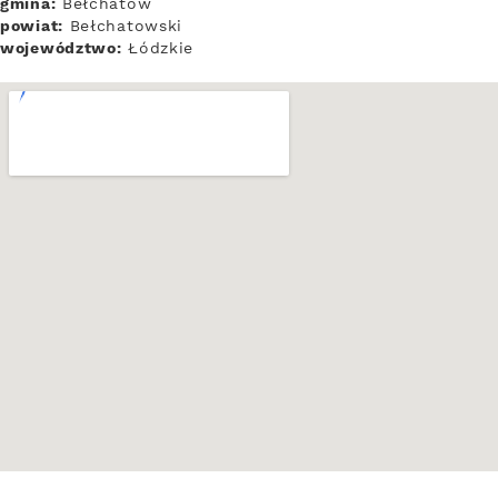
gmina:
Bełchatów
powiat:
Bełchatowski
województwo:
Łódzkie