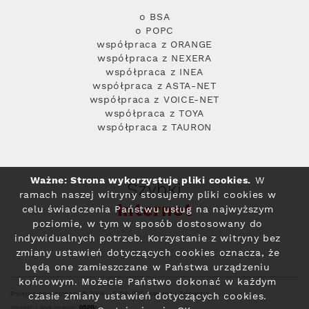
o BSA
o POPC
współpraca z ORANGE
współpraca z NEXERA
współpraca z INEA
współpraca z ASTA-NET
współpraca z VOICE-NET
współpraca z TOYA
współpraca z TAURON
Ważne: Strona wykorzystuje pliki cookies.
W
Szybki
ramach naszej witryny stosujemy pliki cookies w
Internet
celu świadczenia Państwu usług na najwyższym
poziomie, w tym w sposób dostosowany do
indywidualnych potrzeb. Korzystanie z witryny bez
zmiany ustawień dotyczących cookies oznacza, że
będą one zamieszczane w Państwa urządzeniu
końcowym. Możecie Państwo dokonać w każdym
Polityka prywatności
© 2004 - 2026 RFC Internet i Telewizja
czasie zmiany ustawień dotyczących cookies.
projekt i wykonanie: