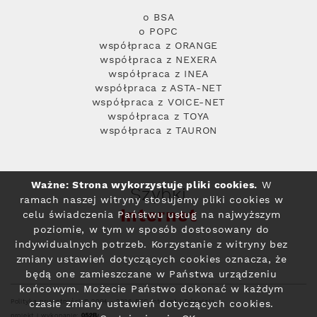
o BSA
o POPC
współpraca z ORANGE
współpraca z NEXERA
współpraca z INEA
współpraca z ASTA-NET
współpraca z VOICE-NET
współpraca z TOYA
współpraca z TAURON
Ważne: Strona wykorzystuje pliki cookies.
W
Szybki
ramach naszej witryny stosujemy pliki cookies w
Internet
celu świadczenia Państwu usług na najwyższym
poziomie, w tym w sposób dostosowany do
indywidualnych potrzeb. Korzystanie z witryny bez
zmiany ustawień dotyczących cookies oznacza, że
będą one zamieszczane w Państwa urządzeniu
końcowym. Możecie Państwo dokonać w każdym
Polityka prywatności
© 2004 - 2026 RFC Internet i Telewizja
czasie zmiany ustawień dotyczących cookies.
projekt i wykonanie: