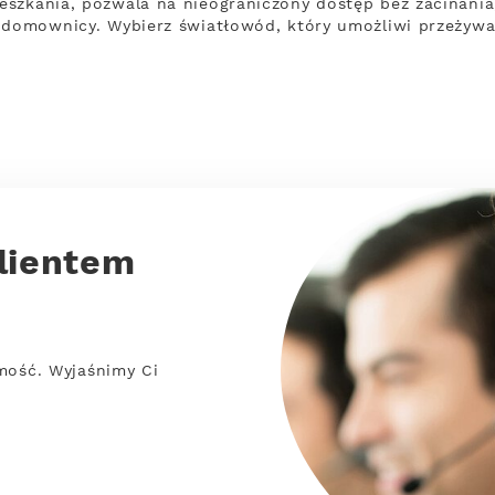
szkania, pozwala na nieograniczony dostęp bez zacinania,
y domownicy. Wybierz światłowód, który umożliwi przeżyw
lientem
mość. Wyjaśnimy Ci