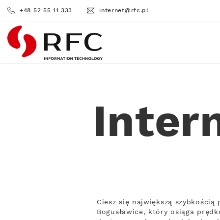
+48 52 55 11 333
internet@rfc.pl
RFC
Inter
Ciesz się największą szybkością
Bogusławice, który osiąga prędk