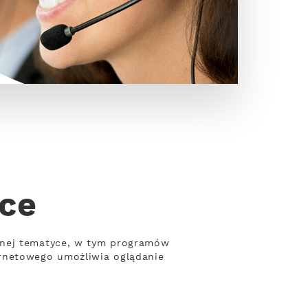
ice
żnej tematyce, w tym programów
ernetowego umożliwia oglądanie