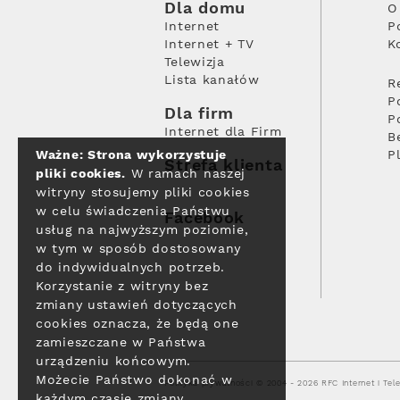
Dla domu
O
Internet
P
Internet + TV
K
Telewizja
Lista kanałów
R
P
Dla firm
P
Internet dla Firm
B
Ważne: Strona wykorzystuje
P
Strefa klienta
pliki cookies.
W ramach naszej
witryny stosujemy pliki cookies
w celu świadczenia Państwu
Facebook
usług na najwyższym poziomie,
w tym w sposób dostosowany
do indywidualnych potrzeb.
Korzystanie z witryny bez
zmiany ustawień dotyczących
cookies oznacza, że będą one
zamieszczane w Państwa
urządzeniu końcowym.
Możecie Państwo dokonać w
Polityka prywatności
© 2004 - 2026 RFC Internet i Tele
każdym czasie zmiany