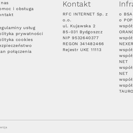
Kontakt
Inf
 nas
omoc i obsługa
RFC INTERNET Sp. z
o BSA
ontakt
o.o.
o PO
ul. Kujawska 2
współ
egulaminy usług
85-031 Bydgoszcz
ORAN
olityka prywatności
NIP 9532640377
współ
olityka cookies
REGON 341482466
NEXE
ezpieczeństwo
Rejestr UKE 11113
współ
lan połączenia
współ
NET
współ
NET
współ
współ
TAUR
wizja