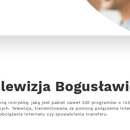
lewizja Bogusław
oną rozrywkę, jaką jest pakiet nawet 220 programów o ró
wych. Telewizja, transmitowana za pomocą połączenia int
obciążania internetu czy spowalniania transferu.