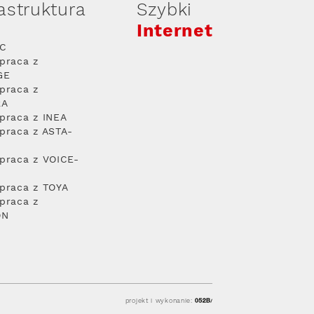
rastruktura
Szybki
Internet
PC
praca z
GE
praca z
RA
praca z INEA
praca z ASTA-
praca z VOICE-
praca z TOYA
praca z
ON
projekt i wykonanie: