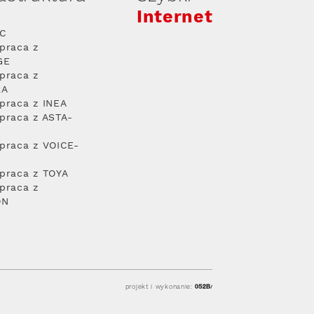
Internet
PC
praca z
GE
praca z
RA
praca z INEA
praca z ASTA-
praca z VOICE-
praca z TOYA
praca z
ON
projekt i wykonanie: