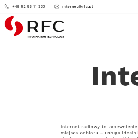
+48 52 55 11 333
internet@rfc.pl
RFC
Int
Internet radiowy to zapewnienie
miejsca odbioru – usługa idealn