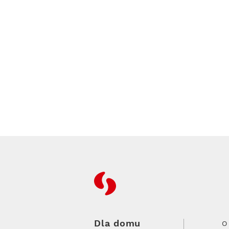
RFC
Dla domu
O