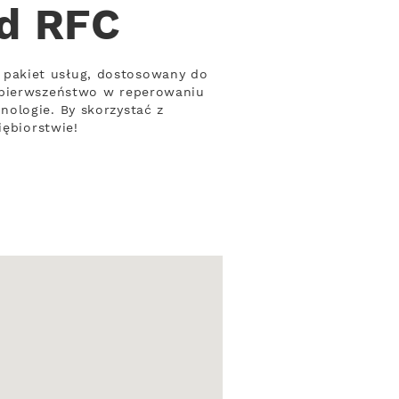
od RFC
 pakiet usług, dostosowany do
i pierwszeństwo w reperowaniu
ologie. By skorzystać z
iębiorstwie!