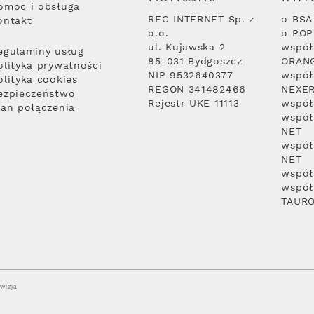
omoc i obsługa
RFC INTERNET Sp. z
o BSA
ontakt
o.o.
o PO
ul. Kujawska 2
współ
egulaminy usług
85-031 Bydgoszcz
ORAN
olityka prywatności
NIP 9532640377
współ
olityka cookies
REGON 341482466
NEXE
ezpieczeństwo
Rejestr UKE 11113
współ
lan połączenia
współ
NET
współ
NET
współ
współ
TAUR
wizja