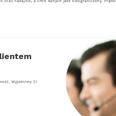
ik oraz nadajnik, a limit danych jest nieograniczony. Prę
lientem
mość. Wyjaśnimy Ci