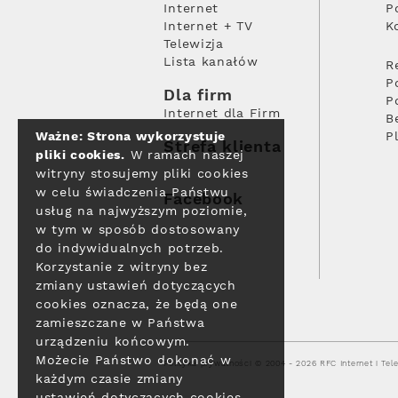
Internet
P
Internet + TV
K
Telewizja
Lista kanałów
R
P
Dla firm
P
Internet dla Firm
B
Ważne: Strona wykorzystuje
P
Strefa klienta
pliki cookies.
W ramach naszej
witryny stosujemy pliki cookies
w celu świadczenia Państwu
Facebook
usług na najwyższym poziomie,
w tym w sposób dostosowany
do indywidualnych potrzeb.
Korzystanie z witryny bez
zmiany ustawień dotyczących
cookies oznacza, że będą one
zamieszczane w Państwa
urządzeniu końcowym.
Możecie Państwo dokonać w
Polityka prywatności
© 2004 - 2026 RFC Internet i Tele
każdym czasie zmiany