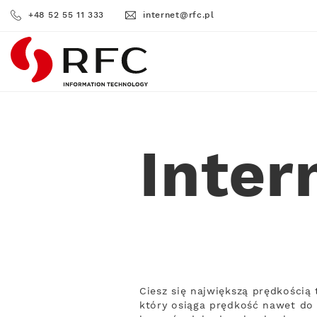
+48 52 55 11 333
internet@rfc.pl
RFC
Inter
Ciesz się największą prędkością
który osiąga prędkość nawet do 