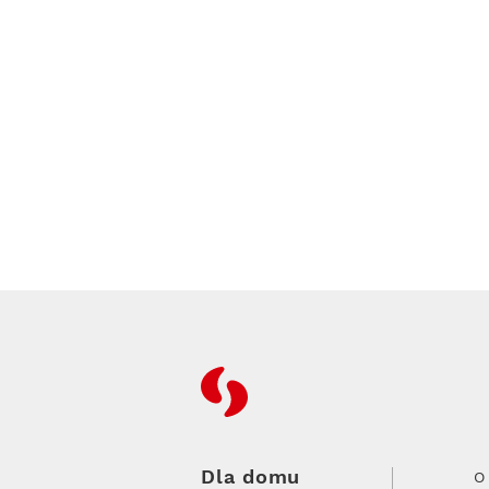
RFC
Dla domu
O