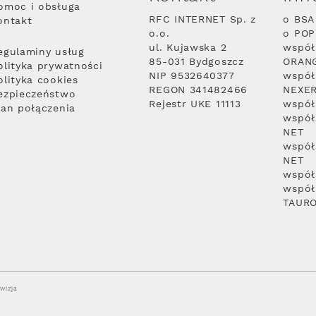
omoc i obsługa
RFC INTERNET Sp. z
o BSA
ontakt
o.o.
o PO
ul. Kujawska 2
współ
egulaminy usług
85-031 Bydgoszcz
ORAN
olityka prywatności
NIP 9532640377
współ
olityka cookies
REGON 341482466
NEXE
ezpieczeństwo
Rejestr UKE 11113
współ
lan połączenia
współ
NET
współ
NET
współ
współ
TAUR
wizja