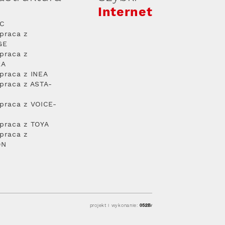
Internet
PC
praca z
GE
praca z
RA
praca z INEA
praca z ASTA-
praca z VOICE-
praca z TOYA
praca z
ON
projekt i wykonanie: