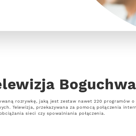
elewizja Boguchwa
owaną rozrywkę, jaką jest zestaw nawet 220 programów o
wych. Telewizja, przekazywana za pomocą połączenia inte
obciążania sieci czy spowalniania połączenia.