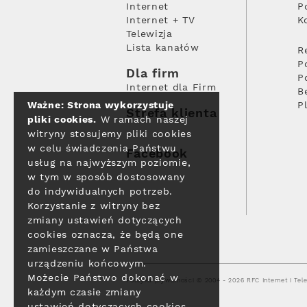
Internet
P
Internet + TV
K
Telewizja
Lista kanałów
R
P
Dla firm
P
Internet dla Firm
B
Ważne: Strona wykorzystuje
P
Strefa klienta
pliki cookies.
W ramach naszej
witryny stosujemy pliki cookies
w celu świadczenia Państwu
Facebook
usług na najwyższym poziomie,
w tym w sposób dostosowany
do indywidualnych potrzeb.
Korzystanie z witryny bez
zmiany ustawień dotyczących
cookies oznacza, że będą one
zamieszczane w Państwa
urządzeniu końcowym.
Możecie Państwo dokonać w
Polityka prywatności
© 2004 - 2026 RFC Internet i Tele
każdym czasie zmiany