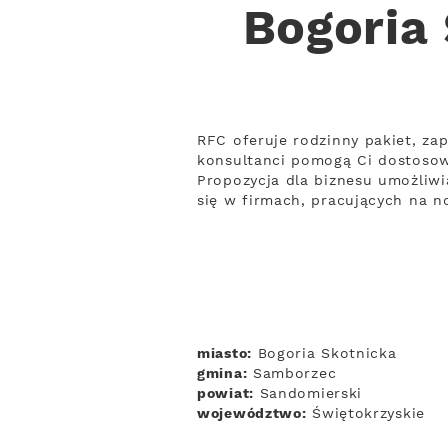
Bogoria 
RFC oferuje rodzinny pakiet, za
konsultanci pomogą Ci dostosow
Propozycja dla biznesu umożliwia
się w firmach, pracujących na 
miasto:
Bogoria Skotnicka
gmina:
Samborzec
powiat:
Sandomierski
województwo:
Świętokrzyskie