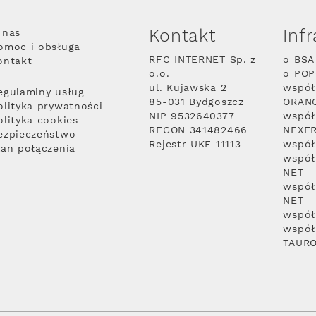
Kontakt
Inf
 nas
omoc i obsługa
RFC INTERNET Sp. z
o BSA
ontakt
o.o.
o PO
ul. Kujawska 2
współ
egulaminy usług
85-031 Bydgoszcz
ORAN
olityka prywatności
NIP 9532640377
współ
olityka cookies
REGON 341482466
NEXE
ezpieczeństwo
Rejestr UKE 11113
współ
lan połączenia
współ
NET
współ
NET
współ
współ
TAUR