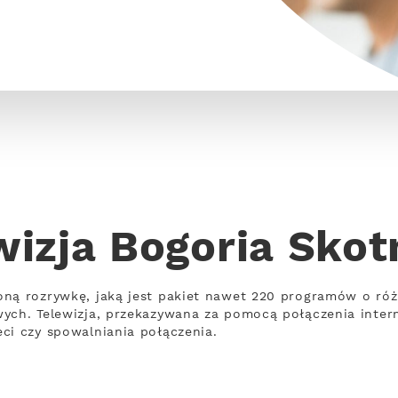
wizja Bogoria Skot
oną rozrywkę, jaką jest pakiet nawet 220 programów o ró
wych. Telewizja, przekazywana za pomocą połączenia inte
ci czy spowalniania połączenia.