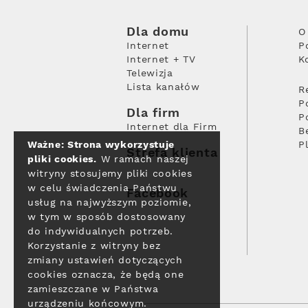
Dla domu
O
Internet
P
Internet + TV
K
Telewizja
Lista kanałów
R
P
Dla firm
P
Internet dla Firm
B
Ważne: Strona wykorzystuje
P
Strefa klienta
pliki cookies.
W ramach naszej
witryny stosujemy pliki cookies
w celu świadczenia Państwu
Facebook
usług na najwyższym poziomie,
w tym w sposób dostosowany
do indywidualnych potrzeb.
Korzystanie z witryny bez
zmiany ustawień dotyczących
cookies oznacza, że będą one
zamieszczane w Państwa
urządzeniu końcowym.