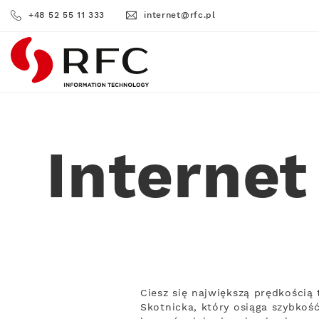
+48 52 55 11 333
internet@rfc.pl
RFC
Internet
Ciesz się największą prędkością
Skotnicka, który osiąga szybkoś