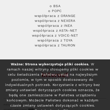
o BSA
o POPC
współpraca z ORANGE
współpraca z NEXERA
współpraca z INEA
współpraca z ASTA-NET
współpraca z VOICE-NET
współpraca z TOYA
współpraca z TAURON
Ważne: Strona wykorzystuje pliki cookies.
W
Szybki
ramach naszej witryny stosujemy pliki cookies w
Internet
celu świadczenia Państwu usług na najwyższym
poziomie, w tym w sposób dostosowany do
indywidualnych potrzeb. Korzystanie z witryny bez
zmiany ustawień dotyczących cookies oznacza, że
będą one zamieszczane w Państwa urządzeniu
końcowym. Możecie Państwo dokonać w każdym
Polityka prywatności
© 2004 - 2026 RFC Internet i Telewizja
czasie zmiany ustawień dotyczących cookies.
projekt i wykonanie: