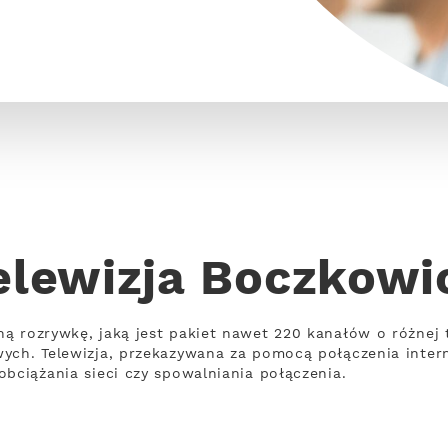
elewizja Boczkowi
ną rozrywkę, jaką jest pakiet nawet 220 kanałów o różne
wych. Telewizja, przekazywana za pomocą połączenia inte
obciążania sieci czy spowalniania połączenia.