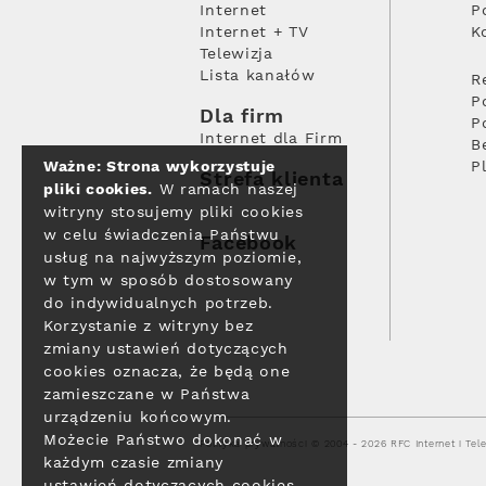
Internet
P
Internet + TV
K
Telewizja
Lista kanałów
R
P
Dla firm
P
Internet dla Firm
B
Ważne: Strona wykorzystuje
P
Strefa klienta
pliki cookies.
W ramach naszej
witryny stosujemy pliki cookies
w celu świadczenia Państwu
Facebook
usług na najwyższym poziomie,
w tym w sposób dostosowany
do indywidualnych potrzeb.
Korzystanie z witryny bez
zmiany ustawień dotyczących
cookies oznacza, że będą one
zamieszczane w Państwa
urządzeniu końcowym.
Możecie Państwo dokonać w
Polityka prywatności
© 2004 - 2026 RFC Internet i Tele
każdym czasie zmiany