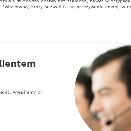
ożliwia swobodny dostęp bez zakłóceń, nawet w przypadku
a światłowód, który pozwoli Ci na przeżywanie emocji w n
lientem
mość. Wyjaśnimy Ci