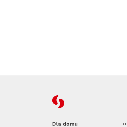
RFC
Dla domu
O