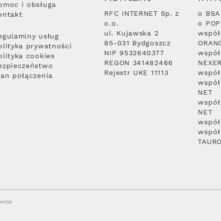
omoc i obsługa
RFC INTERNET Sp. z
o BSA
ontakt
o.o.
o PO
ul. Kujawska 2
współ
egulaminy usług
85-031 Bydgoszcz
ORAN
olityka prywatności
NIP 9532640377
współ
olityka cookies
REGON 341482466
NEXE
ezpieczeństwo
Rejestr UKE 11113
współ
lan połączenia
współ
NET
współ
NET
współ
współ
TAUR
wizja