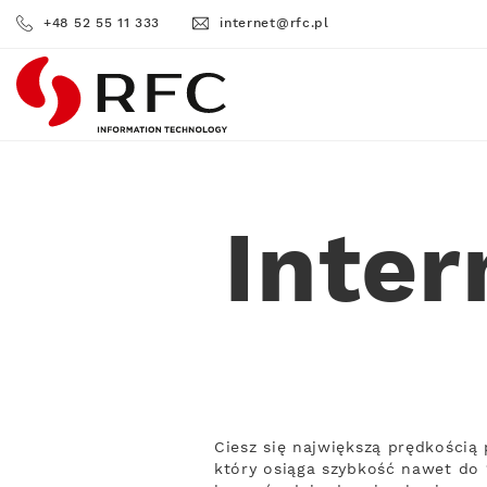
+48 52 55 11 333
internet@rfc.pl
RFC
Inte
Ciesz się największą prędkości
który osiąga szybkość nawet do 