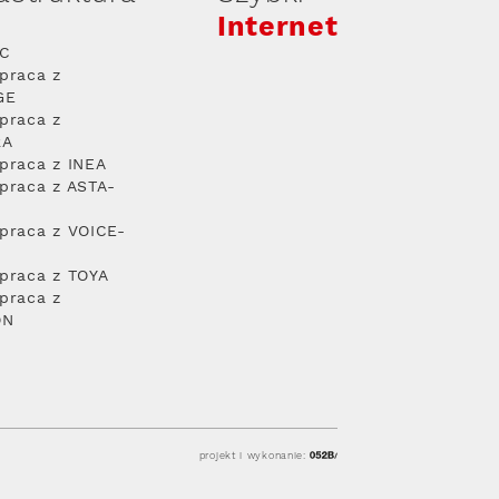
Internet
PC
praca z
GE
praca z
RA
praca z INEA
praca z ASTA-
praca z VOICE-
praca z TOYA
praca z
ON
projekt i wykonanie: