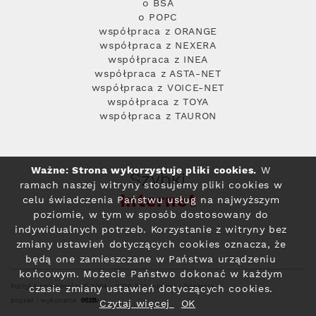
o BSA
o POPC
współpraca z ORANGE
współpraca z NEXERA
współpraca z INEA
współpraca z ASTA-NET
współpraca z VOICE-NET
współpraca z TOYA
współpraca z TAURON
Ważne: Strona wykorzystuje pliki cookies.
W
Szybki
ramach naszej witryny stosujemy pliki cookies w
Internet
celu świadczenia Państwu usług na najwyższym
poziomie, w tym w sposób dostosowany do
indywidualnych potrzeb. Korzystanie z witryny bez
zmiany ustawień dotyczących cookies oznacza, że
będą one zamieszczane w Państwa urządzeniu
końcowym. Możecie Państwo dokonać w każdym
Polityka prywatności
© 2004 - 2026 RFC Internet i Telewizja
czasie zmiany ustawień dotyczących cookies.
projekt i wykonanie:
Czytaj więcej
OK