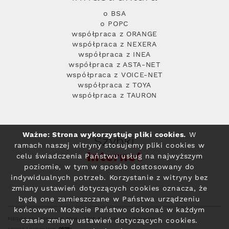
o BSA
o POPC
współpraca z ORANGE
współpraca z NEXERA
współpraca z INEA
współpraca z ASTA-NET
współpraca z VOICE-NET
współpraca z TOYA
współpraca z TAURON
Ważne: Strona wykorzystuje pliki cookies.
W
Szybki
ramach naszej witryny stosujemy pliki cookies w
Internet
celu świadczenia Państwu usług na najwyższym
poziomie, w tym w sposób dostosowany do
indywidualnych potrzeb. Korzystanie z witryny bez
zmiany ustawień dotyczących cookies oznacza, że
będą one zamieszczane w Państwa urządzeniu
końcowym. Możecie Państwo dokonać w każdym
Polityka prywatności
© 2004 - 2026 RFC Internet i Telewizja
czasie zmiany ustawień dotyczących cookies.