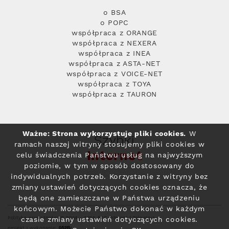
o BSA
o POPC
współpraca z ORANGE
współpraca z NEXERA
współpraca z INEA
współpraca z ASTA-NET
współpraca z VOICE-NET
współpraca z TOYA
współpraca z TAURON
Ważne: Strona wykorzystuje pliki cookies.
W
Szybki
ramach naszej witryny stosujemy pliki cookies w
Internet
celu świadczenia Państwu usług na najwyższym
poziomie, w tym w sposób dostosowany do
indywidualnych potrzeb. Korzystanie z witryny bez
zmiany ustawień dotyczących cookies oznacza, że
będą one zamieszczane w Państwa urządzeniu
końcowym. Możecie Państwo dokonać w każdym
Polityka prywatności
© 2004 - 2026 RFC Internet i Telewizja
czasie zmiany ustawień dotyczących cookies.
projekt i wykonanie: