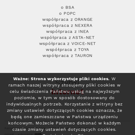
o BSA
o POPC
współpraca z ORANGE
współpraca z NEXERA
współpraca z INEA
współpraca z ASTA-NET
współpraca z VOICE-NET
współpraca z TOYA
współpraca z TAURON
Ważne: Strona wykorzystuje pliki cookies.
W
Szybki
ramach naszej witryny stosujemy pliki cookies w
Internet
celu świadczenia Państwu usług na najwyższym
poziomie, w tym w sposób dostosowany do
indywidualnych potrzeb. Korzystanie z witryny bez
zmiany ustawień dotyczących cookies oznacza, że
będą one zamieszczane w Państwa urządzeniu
końcowym. Możecie Państwo dokonać w każdym
Polityka prywatności
© 2004 - 2026 RFC Internet i Telewizja
czasie zmiany ustawień dotyczących cookies.
projekt i wykonanie: