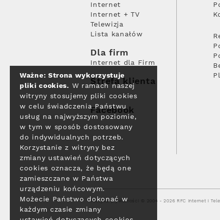
Internet
P
Internet + TV
K
Telewizja
Lista kanałów
R
P
Dla firm
P
Internet dla Firm
B
Ważne: Strona wykorzystuje
P
Strefa klienta
pliki cookies.
W ramach naszej
witryny stosujemy pliki cookies
w celu świadczenia Państwu
Facebook
usług na najwyższym poziomie,
w tym w sposób dostosowany
do indywidualnych potrzeb.
Korzystanie z witryny bez
zmiany ustawień dotyczących
cookies oznacza, że będą one
zamieszczane w Państwa
urządzeniu końcowym.
Możecie Państwo dokonać w
Polityka prywatności
© 2004 - 2026 RFC Internet i Tele
każdym czasie zmiany