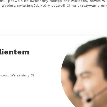
mu, pozwala na swobodny dostęp bez zakłóceń, nawet w sy
 Wybierz światłowód, który pozwoli Ci na przeżywanie em
lientem
mość. Wyjaśnimy Ci