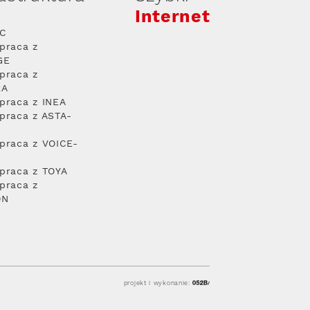
Internet
PC
praca z
GE
praca z
RA
praca z INEA
praca z ASTA-
praca z VOICE-
praca z TOYA
praca z
ON
projekt i wykonanie: