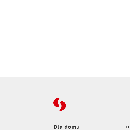
RFC
Dla domu
O