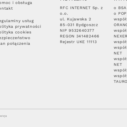
omoc i obsługa
RFC INTERNET Sp. z
o BSA
ontakt
o.o.
o PO
ul. Kujawska 2
współ
egulaminy usług
85-031 Bydgoszcz
ORAN
olityka prywatności
NIP 9532640377
współ
olityka cookies
REGON 341482466
NEXE
ezpieczeństwo
Rejestr UKE 11113
współ
lan połączenia
współ
NET
współ
NET
współ
współ
TAUR
wizja