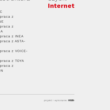
Internet
PC
praca z
GE
praca z
RA
praca z INEA
praca z ASTA-
praca z VOICE-
praca z TOYA
praca z
ON
projekt i wykonanie: