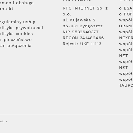
omoc i obsługa
RFC INTERNET Sp. z
o BSA
ontakt
o.o.
o PO
ul. Kujawska 2
współ
egulaminy usług
85-031 Bydgoszcz
ORAN
olityka prywatności
NIP 9532640377
współ
olityka cookies
REGON 341482466
NEXE
ezpieczeństwo
Rejestr UKE 11113
współ
lan połączenia
współ
NET
współ
NET
współ
współ
TAUR
wizja