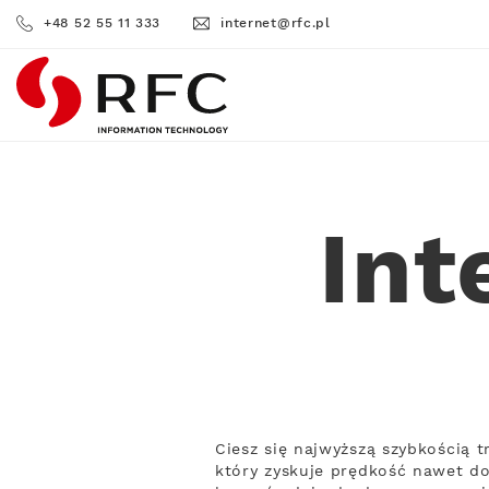
+48 52 55 11 333
internet@rfc.pl
RFC
Int
Ciesz się najwyższą szybkością 
który zyskuje prędkość nawet do 