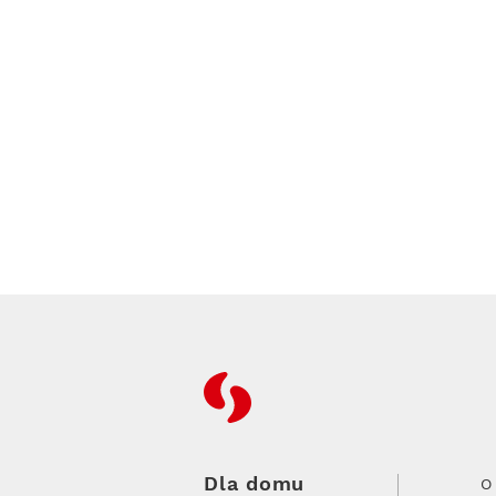
RFC
Dla domu
O