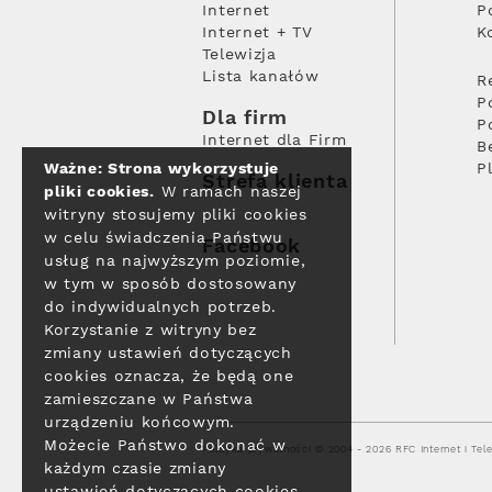
Internet
P
Internet + TV
K
Telewizja
Lista kanałów
R
P
Dla firm
P
Internet dla Firm
B
Ważne: Strona wykorzystuje
P
Strefa klienta
pliki cookies.
W ramach naszej
witryny stosujemy pliki cookies
w celu świadczenia Państwu
Facebook
usług na najwyższym poziomie,
w tym w sposób dostosowany
do indywidualnych potrzeb.
Korzystanie z witryny bez
zmiany ustawień dotyczących
cookies oznacza, że będą one
zamieszczane w Państwa
urządzeniu końcowym.
Możecie Państwo dokonać w
Polityka prywatności
© 2004 - 2026 RFC Internet i Tele
każdym czasie zmiany