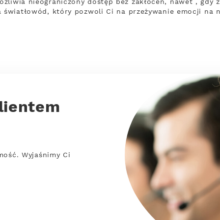
ożliwia nieograniczony dostęp bez zakłóceń, nawet , gdy 
a światłowód, który pozwoli Ci na przeżywanie emocji na 
lientem
mość. Wyjaśnimy Ci