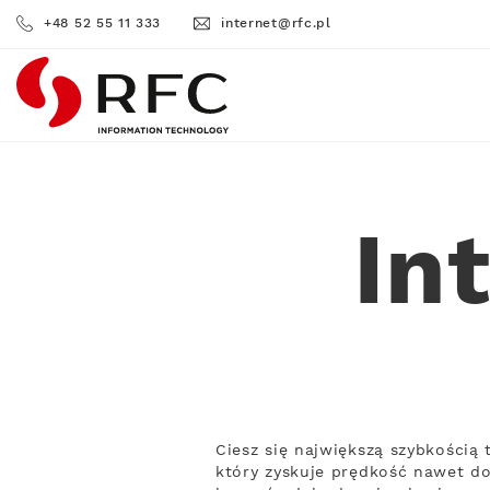
+48 52 55 11 333
internet@rfc.pl
RFC
In
Ciesz się największą szybkością
który zyskuje prędkość nawet do