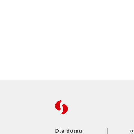
RFC
Dla domu
O