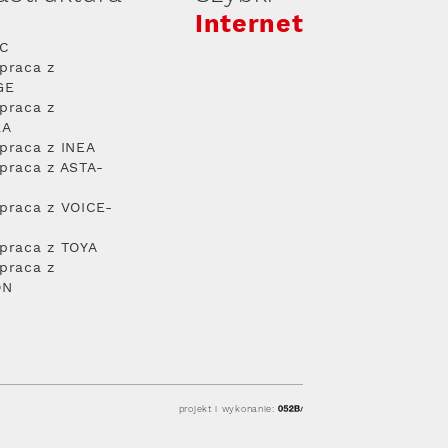
Internet
PC
praca z
GE
praca z
RA
praca z INEA
praca z ASTA-
praca z VOICE-
praca z TOYA
praca z
ON
projekt i wykonanie: