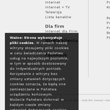
Internet
P
Internet + TV
K
Telewizja
Lista kanałów
R
P
Dla firm
P
Internet dla Firm
B
Ważne: Strona wykorzystuje
P
Strefa klienta
pliki cookies.
W ramach naszej
witryny stosujemy pliki cookies
w celu świadczenia Państwu
Facebook
usług na najwyższym poziomie,
w tym w sposób dostosowany
do indywidualnych potrzeb.
Korzystanie z witryny bez
zmiany ustawień dotyczących
cookies oznacza, że będą one
zamieszczane w Państwa
urządzeniu końcowym.
Możecie Państwo dokonać w
Polityka prywatności
© 2004 - 2026 RFC Internet i Tele
każdym czasie zmiany