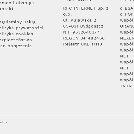
omoc i obsługa
RFC INTERNET Sp. z
o BSA
ontakt
o.o.
o PO
ul. Kujawska 2
współ
egulaminy usług
85-031 Bydgoszcz
ORAN
olityka prywatności
NIP 9532640377
współ
olityka cookies
REGON 341482466
NEXE
ezpieczeństwo
Rejestr UKE 11113
współ
lan połączenia
współ
NET
współ
NET
współ
współ
TAUR
wizja