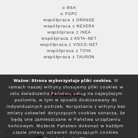
o BSA
o POPC
współpraca z ORANGE
współpraca z NEXERA
współpraca z INEA
współpraca z ASTA-NET
współpraca z VOICE-NET
współpraca z TOYA
współpraca z TAURON
Ważne: Strona wykorzystuje pliki cookies.
W
Szybki
ramach naszej witryny stosujemy pliki cookies w
Internet
celu świadczenia Państwu usług na najwyższym
poziomie, w tym w sposób dostosowany do
indywidualnych potrzeb. Korzystanie z witryny bez
zmiany ustawień dotyczących cookies oznacza, że
będą one zamieszczane w Państwa urządzeniu
końcowym. Możecie Państwo dokonać w każdym
Polityka prywatności
© 2004 - 2026 RFC Internet i Telewizja
czasie zmiany ustawień dotyczących cookies.
projekt i wykonanie: