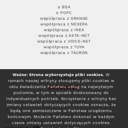
o BSA
o POPC
współpraca z ORANGE
współpraca z NEXERA
współpraca z INEA
współpraca z ASTA-NET
współpraca z VOICE-NET
współpraca z TOYA
współpraca z TAURON
Ważne: Strona wykorzystuje pliki cookies.
W
Szybki
ramach naszej witryny stosujemy pliki cookies w
Internet
celu świadczenia Państwu usług na najwyższym
poziomie, w tym w sposób dostosowany do
indywidualnych potrzeb. Korzystanie z witryny bez
zmiany ustawień dotyczących cookies oznacza, że
będą one zamieszczane w Państwa urządzeniu
końcowym. Możecie Państwo dokonać w każdym
Polityka prywatności
© 2004 - 2026 RFC Internet i Telewizja
czasie zmiany ustawień dotyczących cookies.
projekt i wykonanie: