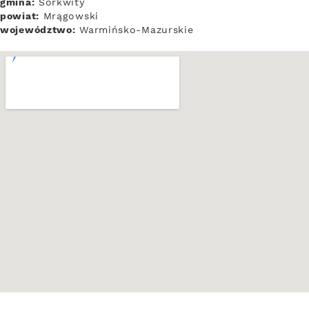
gmina:
Sorkwity
powiat:
Mrągowski
województwo:
Warmińsko-Mazurskie