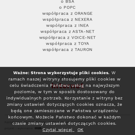
o BSA
o POPC
współpraca z ORANGE
współpraca z NEXERA
współpraca z INEA
współpraca z ASTA-NET
współpraca z VOICE-NET
współpraca z TOYA
współpraca z TAURON
Ważne: Strona wykorzystuje pliki cookies.
W
Szybki
ramach naszej witryny stosujemy pliki cookies w
Internet
celu świadczenia Państwu usług na najwyższym
poziomie, w tym w sposób dostosowany do
indywidualnych potrzeb. Korzystanie z witryny bez
zmiany ustawień dotyczących cookies oznacza, że
będą one zamieszczane w Państwa urządzeniu
końcowym. Możecie Państwo dokonać w każdym
Polityka prywatności
© 2004 - 2026 RFC Internet i Telewizja
czasie zmiany ustawień dotyczących cookies.
projekt i wykonanie:
Czytaj więcej
OK