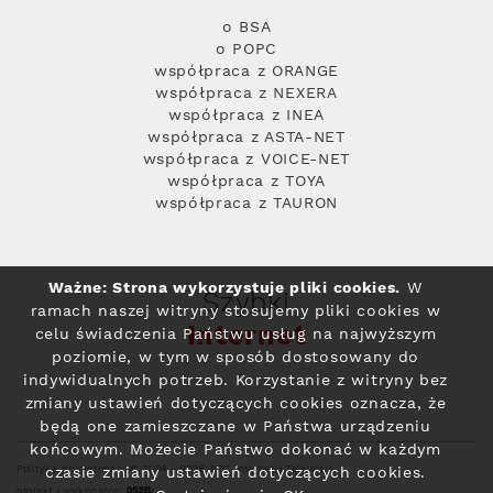
o BSA
o POPC
współpraca z ORANGE
współpraca z NEXERA
współpraca z INEA
współpraca z ASTA-NET
współpraca z VOICE-NET
współpraca z TOYA
współpraca z TAURON
Ważne: Strona wykorzystuje pliki cookies.
W
Szybki
ramach naszej witryny stosujemy pliki cookies w
Internet
celu świadczenia Państwu usług na najwyższym
poziomie, w tym w sposób dostosowany do
indywidualnych potrzeb. Korzystanie z witryny bez
zmiany ustawień dotyczących cookies oznacza, że
będą one zamieszczane w Państwa urządzeniu
końcowym. Możecie Państwo dokonać w każdym
Polityka prywatności
© 2004 - 2026 RFC Internet i Telewizja
czasie zmiany ustawień dotyczących cookies.
projekt i wykonanie: