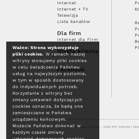
Internet
P
Internet + TV
K
Telewizja
Lista kanałów
R
P
Dla firm
P
Internet dla Firm
B
Ważne: Strona wykorzystuje
P
Strefa klienta
pliki cookies.
W ramach naszej
witryny stosujemy pliki cookies
w celu świadczenia Państwu
Facebook
usług na najwyższym poziomie,
w tym w sposób dostosowany
do indywidualnych potrzeb.
Korzystanie z witryny bez
zmiany ustawień dotyczących
cookies oznacza, że będą one
zamieszczane w Państwa
urządzeniu końcowym.
Możecie Państwo dokonać w
Polityka prywatności
© 2004 - 2026 RFC Internet i Tele
każdym czasie zmiany