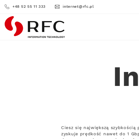
+48 52 55 11 333
internet@rfc.pl
RFC
I
Ciesz się największą szybkością
zyskuje prędkość nawet do 1 Gbp