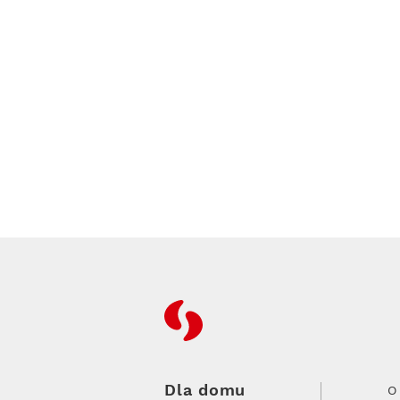
RFC
Dla domu
O