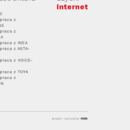
Internet
PC
praca z
GE
praca z
RA
praca z INEA
praca z ASTA-
praca z VOICE-
praca z TOYA
praca z
ON
projekt i wykonanie: