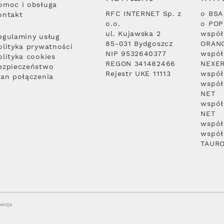
omoc i obsługa
RFC INTERNET Sp. z
o BSA
ontakt
o.o.
o PO
ul. Kujawska 2
współ
egulaminy usług
85-031 Bydgoszcz
ORAN
olityka prywatności
NIP 9532640377
współ
olityka cookies
REGON 341482466
NEXE
ezpieczeństwo
Rejestr UKE 11113
współ
lan połączenia
współ
NET
współ
NET
współ
współ
TAUR
wizja