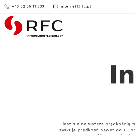
+48 52 55 11 333
internet@rfc.pl
RFC
I
Ciesz się najwyższą prędkością 
zyskuje prędkość nawet do 1 Gbp