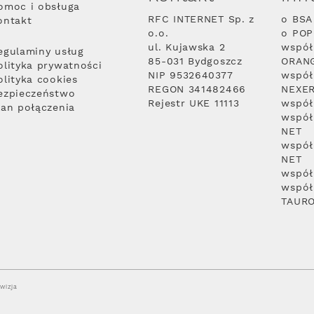
omoc i obsługa
RFC INTERNET Sp. z
o BSA
ontakt
o.o.
o PO
ul. Kujawska 2
współ
egulaminy usług
85-031 Bydgoszcz
ORAN
olityka prywatności
NIP 9532640377
współ
olityka cookies
REGON 341482466
NEXE
ezpieczeństwo
Rejestr UKE 11113
współ
lan połączenia
współ
NET
współ
NET
współ
współ
TAUR
wizja