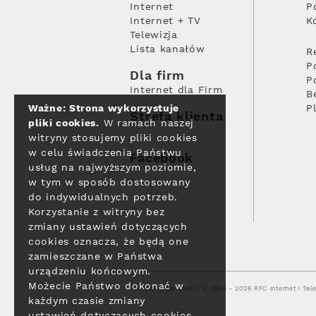
Internet
P
Internet + TV
K
Telewizja
Lista kanałów
R
P
Dla firm
P
Internet dla Firm
B
Ważne: Strona wykorzystuje
P
Strefa klienta
pliki cookies.
W ramach naszej
witryny stosujemy pliki cookies
w celu świadczenia Państwu
Facebook
usług na najwyższym poziomie,
w tym w sposób dostosowany
do indywidualnych potrzeb.
Korzystanie z witryny bez
zmiany ustawień dotyczących
cookies oznacza, że będą one
zamieszczane w Państwa
urządzeniu końcowym.
Możecie Państwo dokonać w
Polityka prywatności
© 2004 - 2026 RFC Internet i Tele
każdym czasie zmiany