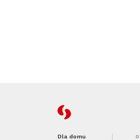
RFC
Dla domu
O