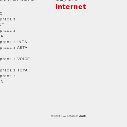
Internet
PC
praca z
GE
praca z
RA
praca z INEA
praca z ASTA-
praca z VOICE-
praca z TOYA
praca z
ON
projekt i wykonanie: