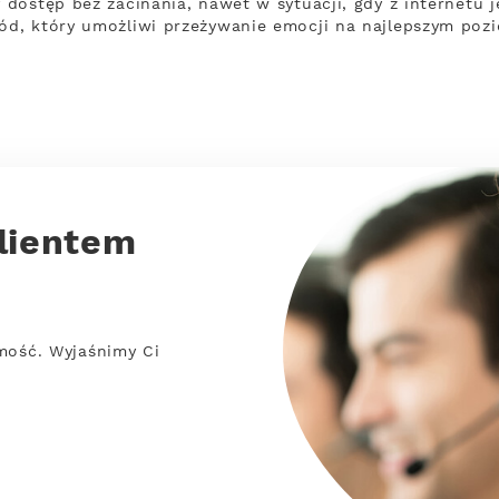
dostęp bez zacinania, nawet w sytuacji, gdy z internetu 
d, który umożliwi przeżywanie emocji na najlepszym pozi
lientem
mość. Wyjaśnimy Ci